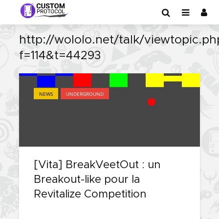
http://wololo.net/talk/viewtopic.ph
f=114&t=44293
NEWS
UNDERGROUND
[Vita] BreakVeetOut : un
Breakout-like pour la
Revitalize Competition