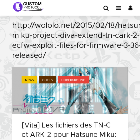
http://wololo.net/2015/02/18/hatsu
miku-project-diva-extend-tn-cark-2-
ecfw-exploit-files-for-firmware-3-36
released/
NEWS
OUTILS
UNDERGROUND
[Vita] Les fichiers des TN-C
et ARK-2 pour Hatsune Miku: