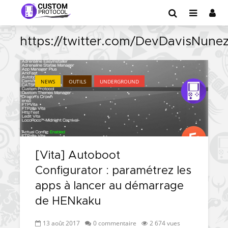
https://twitter.com/DevDavisNune
NEWS
OUTILS
UNDERGROUND
[Vita] Autoboot
Configurator : paramétrez les
apps à lancer au démarrage
de HENkaku
13 août 2017
0 commentaire
2 674 vues