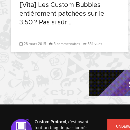
[Vita] Les Custom Bubbles
entièrement patchées sur le
3.50 ? Pas si sûr…
28 mars 2015
3 commentaires
831 vues
Custom Protocol
, c’est avant
UNDER
tout un blog de passionnés