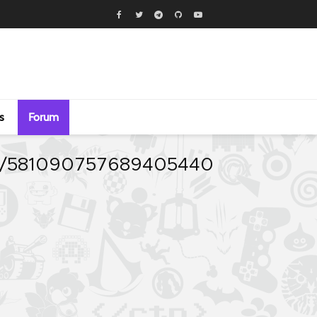
s
Forum
atus/581090757689405440