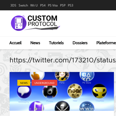
3DS
Switch
Wii U
PS4
PS Vita
PSP
PS3
Accueil
News
Tutoriels
Dossiers
Plateforme
https://twitter.com/173210/st
NEWS
UNDERGROUND