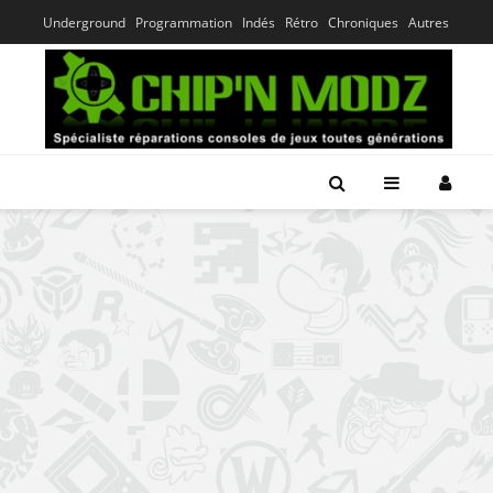
Underground
Programmation
Indés
Rétro
Chroniques
Autres