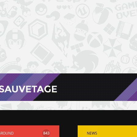
GROUND
843
NEWS