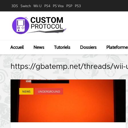
3DS
Switch
Wii U
PS4
PS Vita
PSP
PS3
Accueil
News
Tutoriels
Dossiers
Plateforme
https://gbatemp.net/threads/wii
NEWS
UNDERGROUND