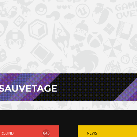
GROUND
843
NEWS