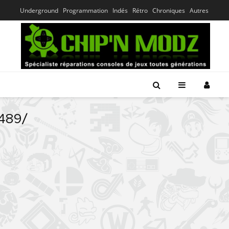
Underground
Programmation
Indés
Rétro
Chroniques
Autres
7489/