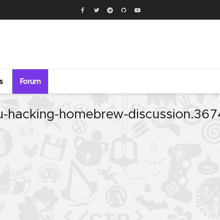
s
Forum
-u-hacking-homebrew-discussion.36