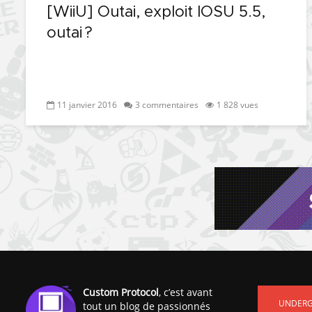
[WiiU] Outai, exploit IOSU 5.5,
outai ?
11 janvier 2016
3 commentaires
1 828 vues
Custom Protocol
, c’est avant
UNDER
tout un blog de passionnés