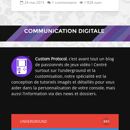
24 mai 2015
1 commentaire
1 828 vues
[Vita] Ouverture de
[Switch] Le
KyûHEN, le nouveau
commande
Custom Protocol
, c’est avant tout un blog
concours de
nouveaux S
de passionnés de jeux vidéo ! Centré
homebrews
SX Lite so
surtout sur l’underground et la
customisation, notre spécialité est la
[PSP] Débricker une
[Switch] S
conception de tutoriels imagés et détaillés pour vous
PSP 2000/3000 est
SX Lite : re
aider dans la personnalisation de votre console, mais
désormais
prévoir ma
aussi l’information via des news et dossiers.
possible avec Baryon
de test lan
Sweeper !
[3DS]
[PS4] TUTO - Hacker
TUTO - Inst
/ Jailbreaker sa PS4
jouer à de
UNDERGROUND
843
en 6.72
« .CIA » vi