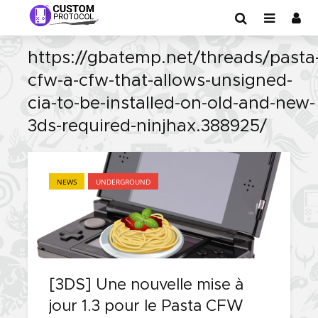
https://gbatemp.net/threads/pasta
cfw-a-cfw-that-allows-unsigned-
cia-to-be-installed-on-old-and-new-
3ds-required-ninjhax.388925/
NEWS
UNDERGROUND
[3DS] Une nouvelle mise à
jour 1.3 pour le Pasta CFW