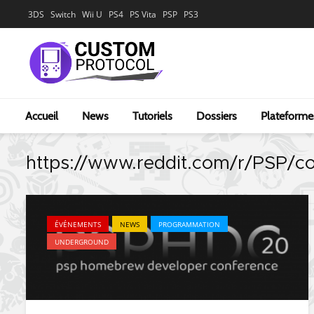
3DS
Switch
Wii U
PS4
PS Vita
PSP
PS3
Accueil
News
Tutoriels
Dossiers
Plateforme
https://www.reddit.com/r/PSP/
ÉVÉNEMENTS
NEWS
PROGRAMMATION
UNDERGROUND