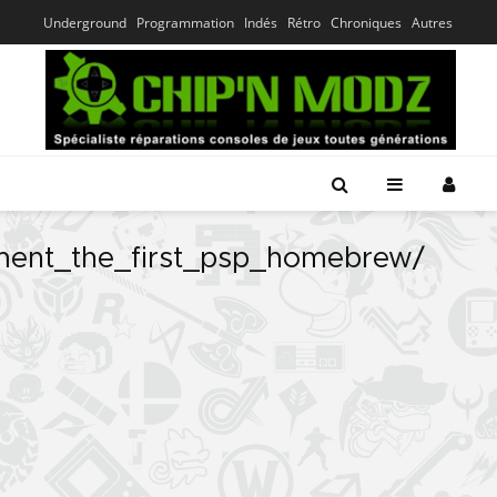
Underground
Programmation
Indés
Rétro
Chroniques
Autres
ment_the_first_psp_homebrew/