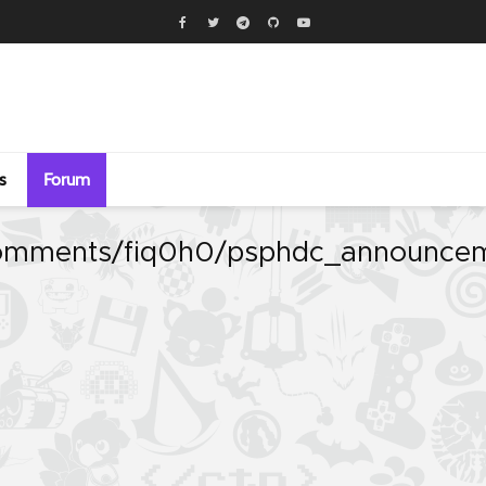
s
Forum
comments/fiq0h0/psphdc_announce