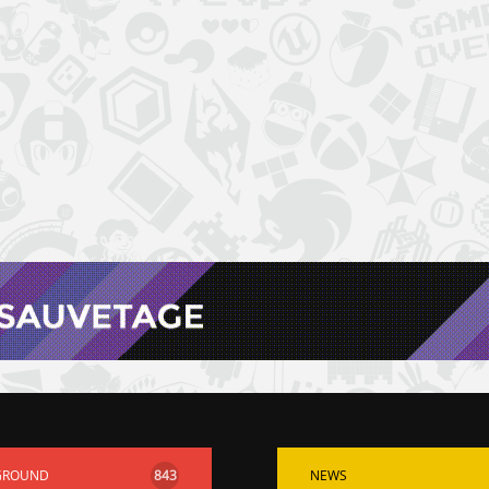
GROUND
843
NEWS