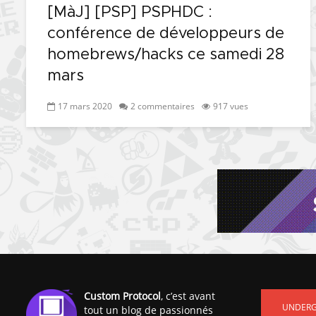
[MàJ] [PSP] PSPHDC :
conférence de développeurs de
homebrews/hacks ce samedi 28
mars
17 mars 2020
2 commentaires
917 vues
Custom Protocol
, c’est avant
UNDER
tout un blog de passionnés