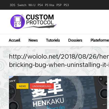
3DS
Switch
Wii U
PS4
PS Vita
PSP
PS3
Accueil
News
Tutoriels
Dossiers
Plateforme
http://wololo.net/2018/08/26/hen
bricking-bug-when-uninstalling-it-
NEWS
UNDERGROUND