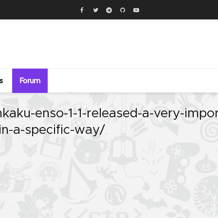
s
Forum
kaku-enso-1-1-released-a-very-impor
in-a-specific-way/