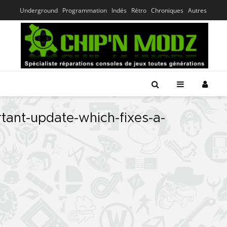
Underground
Programmation
Indés
Rétro
Chroniques
Autres
tant-update-which-fixes-a-