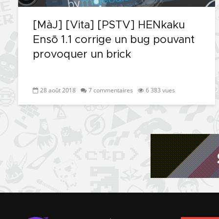
[MàJ] [Vita] [PSTV] HENkaku
Ensō 1.1 corrige un bug pouvant
provoquer un brick
28 août 2018
7 commentaires
6 383 vues