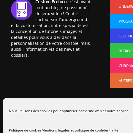
Custom Protocol
, c’est avant
UNDER
tout un blog de passionnés
de jeux vidéo ! Centré
surtout sur l’underground
PROGRA
et la customisation, notre spécialité est
la conception de tutoriels imagés et
JEUX IN
détaillés pour vous aider dans la
personnalisation de votre console, mais
aussi l’information via des news et
RÉTROG
dossiers.
CHRONI
AUTRES
Nous utilisons des cookies pour optimiser notre site web et notre service.
Politique de cookies
Mentions légales et politique de confidentialité