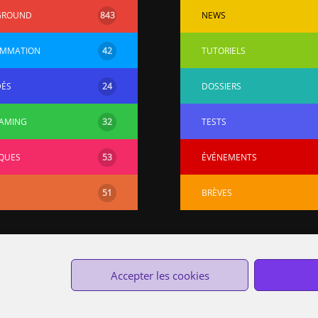
GROUND
843
NEWS
MMATION
42
TUTORIELS
DÉS
24
DOSSIERS
AMING
32
TESTS
QUES
53
ÉVÉNEMENTS
51
BRÈVES
Accepter les cookies
Custom Protocol © 2014-2020 —
Cookies