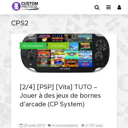
CPS2
RÉTROGAMING
TUTORIELS
[2/4] [PSP] [Vita] TUTO –
Jouer à des jeux de bornes
d’arcade (CP System)
25 août 2015
4 commentaires
2 737 vues