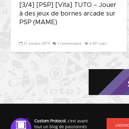
[3/4] [PSP] [Vita] TUTO – Jouer
à des jeux de bornes arcade sur
PSP (MAME)
21 octobre 2015
1 commentaire
4 591 vues
Custom Protocol
, c’est avant
UNDER
tout un blog de passionnés