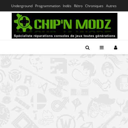
Underground
Programmation
Indés
Rétro
Chroniques
Autres