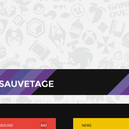
GROUND
843
NEWS