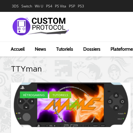
3DS
Switch
Wii U
PS4
PS Vita
PSP
PS3
Accueil
News
Tutoriels
Dossiers
Plateforme
TTYman
RÉTROGAMING
TUTORIELS