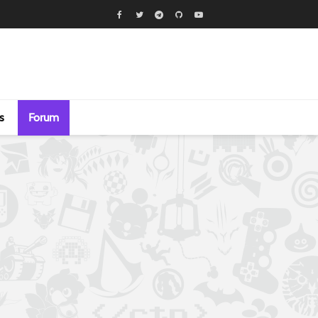
s
Forum