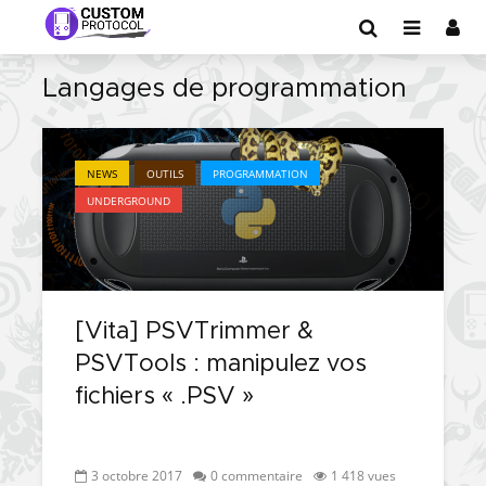
Langages de programmation
NEWS
OUTILS
PROGRAMMATION
UNDERGROUND
[Vita] PSVTrimmer &
PSVTools : manipulez vos
fichiers « .PSV »
3 octobre 2017
0 commentaire
1 418 vues