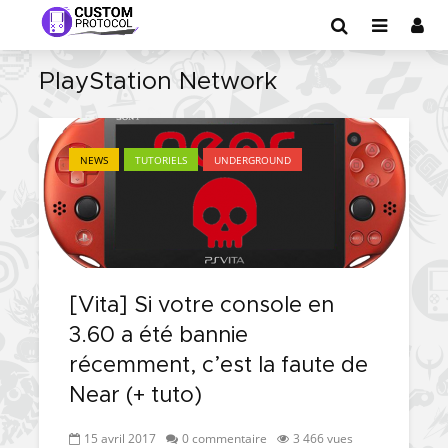
PlayStation Network
NEWS
TUTORIELS
UNDERGROUND
[Vita] Si votre console en
3.60 a été bannie
récemment, c’est la faute de
Near (+ tuto)
15 avril 2017
0 commentaire
3 466 vues