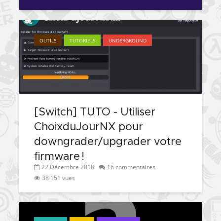
OUTILS
TUTORIELS
UNDERGROUND
[Switch] TUTO - Utiliser
ChoixduJourNX pour
downgrader/upgrader votre
firmware !
22 Décembre 2018
16 commentaires
38 151 vues