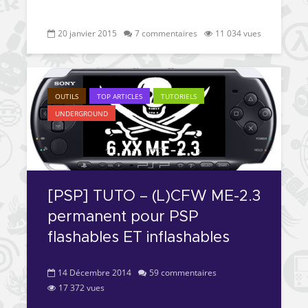
20 janvier 2015
7 commentaires
11 034 vues
OUTILS
TOP ARTICLES
TUTORIELS
UNDERGROUND
[PSP] TUTO – (L)CFW ME-2.3
permanent pour PSP
flashables ET inflashables
14 Décembre 2014
59 commentaires
17 372 vues