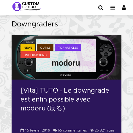
Downgraders
NEWS
OUTILS
TOP ARTICLES
UNDERGROUND
[Vita] TUTO - Le downgrade
est enfin possible avec
modoru (戻る)
15 février 2019
65 commentaires
26 821 vues