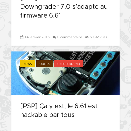
Downgrader 7.0 s’adapte au
firmware 6.61
14 janvier 2016
0 commentaire
6 192 vues
NEWS
OUTILS
UNDERGROUND
[PSP] Ça y est, le 6.61 est
hackable par tous