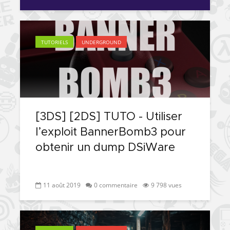
TUTORIELS
UNDERGROUND
[3DS] [2DS] TUTO - Utiliser
l’exploit BannerBomb3 pour
obtenir un dump DSiWare
11 août 2019
0 commentaire
9 798 vues