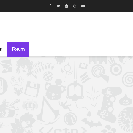
s
Forum