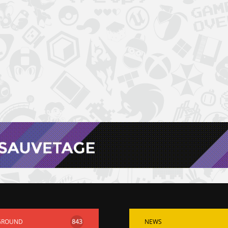
GROUND
843
NEWS