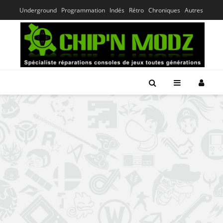
Underground
Programmation
Indés
Rétro
Chroniques
Autres