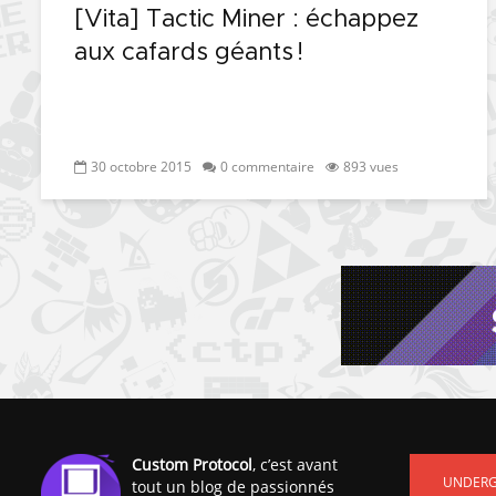
[Vita] Tactic Miner : échappez
aux cafards géants !
30 octobre 2015
0 commentaire
893 vues
Custom Protocol
, c’est avant
UNDER
tout un blog de passionnés