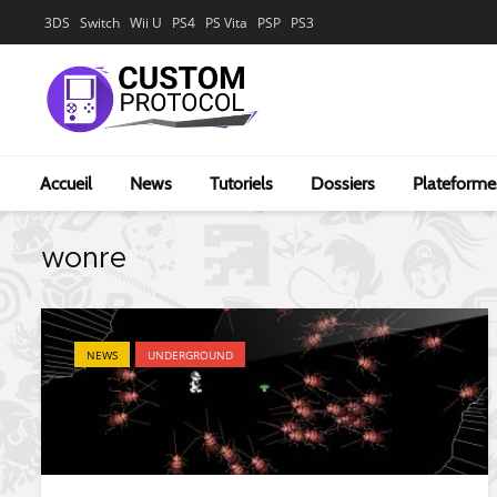
3DS
Switch
Wii U
PS4
PS Vita
PSP
PS3
Accueil
News
Tutoriels
Dossiers
Plateforme
wonre
NEWS
UNDERGROUND