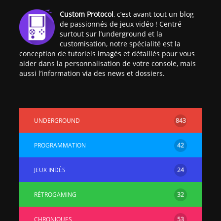
[PS4] Le point sur le
[PSP] Joye
Custom Protocol
, c’est avant tout un blog
fameux jailbreak pour
anniversair
de passionnés de jeux vidéo ! Centré
6.72 / 7.02
qui fête ses
surtout sur l’underground et la
customisation, notre spécialité est la
conception de tutoriels imagés et détaillés pour vous
[Vita] La team CBPS
Custom Pro
aider dans la personnalisation de votre console, mais
dévoile dans une
de retour !
aussi l’information via des news et dossiers.
vidéo une flopée de
nouveaux projets
UNDERGROUND
843
PROGRAMMATION
42
JEUX INDÉS
24
RÉTROGAMING
32
CHRONIQUES
53