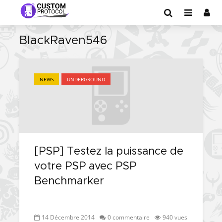
BlackRaven546
NEWS
UNDERGROUND
[PSP] Testez la puissance de
votre PSP avec PSP
Benchmarker
14 Décembre 2014
0 commentaire
940 vues