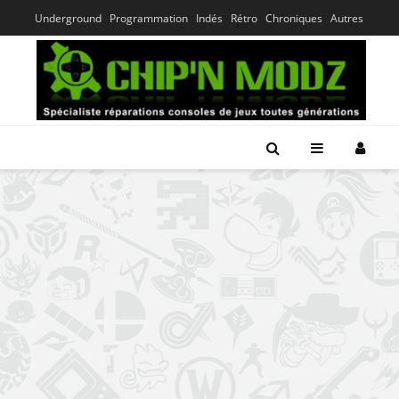
Underground
Programmation
Indés
Rétro
Chroniques
Autres