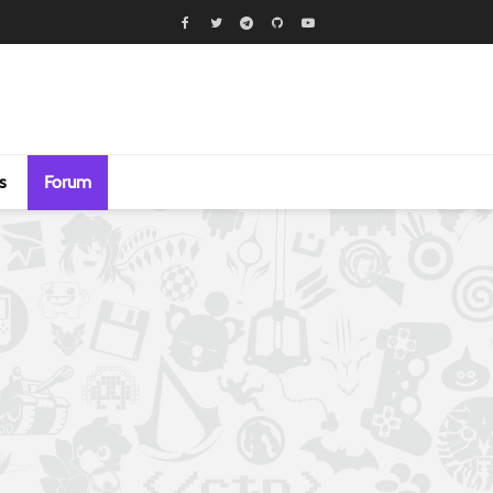
s
Forum