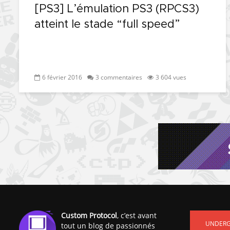
[PS3] L’émulation PS3 (RPCS3)
atteint le stade “full speed”
6 février 2016
3 commentaires
3 604 vues
Custom Protocol
, c’est avant
UNDER
tout un blog de passionnés