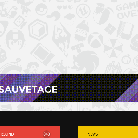
GROUND
843
NEWS