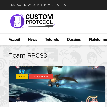
3DS
Switch
Wii U
PS4
PS Vita
PSP
PS3
Accueil
News
Tutoriels
Dossiers
Plateforme
Team RPCS3
NEWS
UNDERGROUND