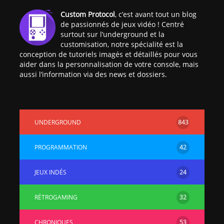
[PS4] Le point sur le
[PSP] Joye
Custom Protocol
, c’est avant tout un blog
fameux jailbreak pour
anniversair
de passionnés de jeux vidéo ! Centré
6.72 / 7.02
qui fête ses
surtout sur l’underground et la
customisation, notre spécialité est la
conception de tutoriels imagés et détaillés pour vous
[Vita] La team CBPS
Custom Pro
aider dans la personnalisation de votre console, mais
dévoile dans une
de retour !
aussi l’information via des news et dossiers.
vidéo une flopée de
nouveaux projets
UNDERGROUND
843
PROGRAMMATION
42
JEUX INDÉS
24
RÉTROGAMING
32
CHRONIQUES
53