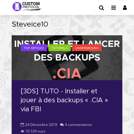
Steveice10
TOP ARTICLES
TUTORIELS
UNDERGROUND
[3DS] TUTO - Installer et
jouer à des backups « .CIA »
via FBI
24 Décembre 2019
4 commentaires
70 539 vues