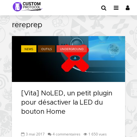
rereprep
NEWS
OUTILS
UNDERGROUND
[Vita] NoLED, un petit plugin
pour désactiver la LED du
bouton Home
3 mai 2017
4 commentaires
1 650 vues