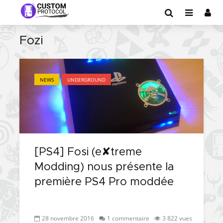
Fozi
NEWS
UNDERGROUND
[PS4] Fosi (e✘treme
Modding) nous présente la
première PS4 Pro moddée
28 novembre 2016
1 commentaire
3 822 vues