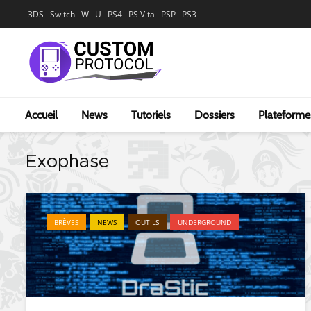
3DS
Switch
Wii U
PS4
PS Vita
PSP
PS3
Accueil
News
Tutoriels
Dossiers
Plateforme
Exophase
BRÈVES
NEWS
OUTILS
UNDERGROUND