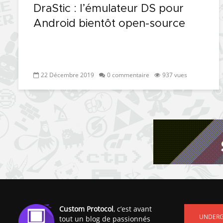
DraStic : l’émulateur DS pour
Android bientôt open-source
22 Décembre 2019
0 commentaire
937 vues
Custom Protocol
, c’est avant
UNDER
tout un blog de passionnés