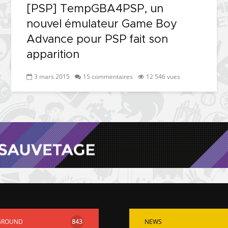
[PSP] TempGBA4PSP, un
nouvel émulateur Game Boy
Advance pour PSP fait son
apparition
3 mars 2015
15 commentaires
12 546 vues
GROUND
843
NEWS