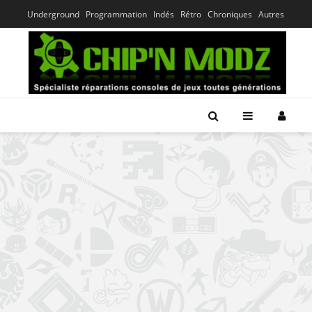
Underground
Programmation
Indés
Rétro
Chroniques
Autres