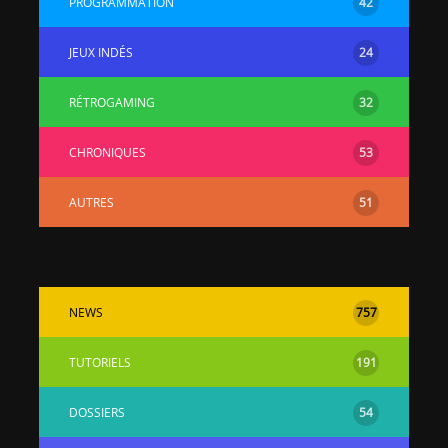
PROGRAMMATION
42
JEUX INDÉS
24
RÉTROGAMING
32
CHRONIQUES
53
[Vita] Ouverture de
[Switch] Le
KyûHEN, le nouveau
commande
AUTRES
51
concours de
nouveaux S
homebrews
SX Lite so
[PSP] Débricker une
[Switch] S
PSP 2000/3000 est
SX Lite : re
désormais
prévoir ma
NEWS
757
possible avec Baryon
de test lan
Sweeper !
TUTORIELS
191
[3DS]
[PS4] TUTO - Hacker
TUTO - Inst
/ Jailbreaker sa PS4
jouer à de
DOSSIERS
54
en 6.72
« .CIA » vi