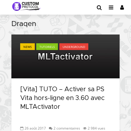
Draqen
NEWS
TUTORIELS
UNDERGROUND
[Vita] TUTO – Activer sa PS
Vita hors-ligne en 3.60 avec
MLTActivator
26 août 2017
2 commentaires
2 984 vues