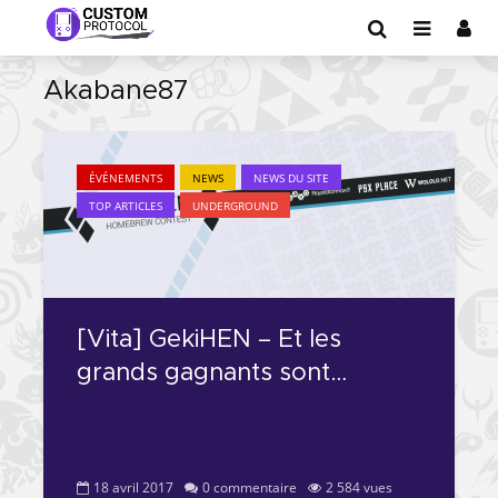
Akabane87
ÉVÉNEMENTS
NEWS
NEWS DU SITE
TOP ARTICLES
UNDERGROUND
[Vita] GekiHEN – Et les
grands gagnants sont…
18 avril 2017
0 commentaire
2 584 vues