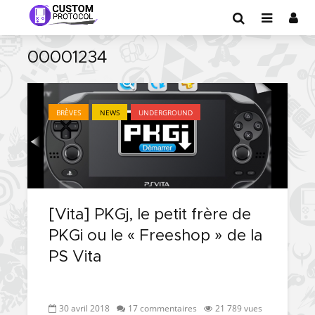
00001234
BRÈVES
NEWS
UNDERGROUND
[Vita] PKGj, le petit frère de
PKGi ou le « Freeshop » de la
PS Vita
30 avril 2018
17 commentaires
21 789 vues