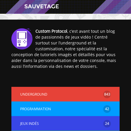
Custom Protocol
, c’est avant tout un blog
de passionnés de jeux vidéo ! Centré
surtout sur l’underground et la
[Vita] Ouverture de
[Switch] Le
customisation, notre spécialité est la
KyûHEN, le nouveau
commande
conception de tutoriels imagés et détaillés pour vous
concours de
nouveaux S
aider dans la personnalisation de votre console, mais
homebrews
SX Lite so
aussi l’information via des news et dossiers.
[PSP] Débricker une
[Switch] S
PSP 2000/3000 est
SX Lite : re
désormais
prévoir ma
UNDERGROUND
843
possible avec Baryon
de test lan
Sweeper !
[3DS]
PROGRAMMATION
42
[PS4] TUTO - Hacker
TUTO - Inst
/ Jailbreaker sa PS4
jouer à de
JEUX INDÉS
24
en 6.72
« .CIA » vi